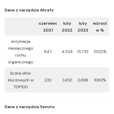
Dane z narzędzia Ahrefs
czerwiec
luty
luty
wzrost
2021
2022
2023
w %
estymacja
miesięcznego
647
4,524
13,732
2022%
ruchu
organicznego
liczba słów
kluczowych w
232
1,452
2,698
1062%
TOP100
Dane z narzędzia Senuto