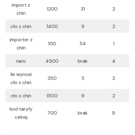
import z
1200
31
2
chin
cło z chin
1400
9
2
importer z
100
54
1
chin
taric
4500
brak
4
ile wynosi
350
5
2
cło z chin
cło z chin
1500
9
2
kod taryfy
700
brak
9
celnej