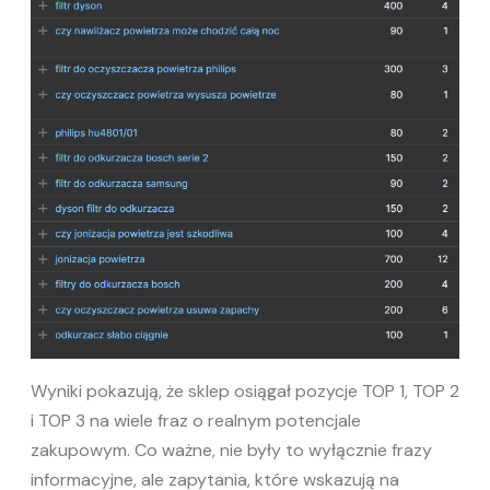
Wyniki pokazują, że sklep osiągał pozycje TOP 1, TOP 2
i TOP 3 na wiele fraz o realnym potencjale
zakupowym. Co ważne, nie były to wyłącznie frazy
informacyjne, ale zapytania, które wskazują na