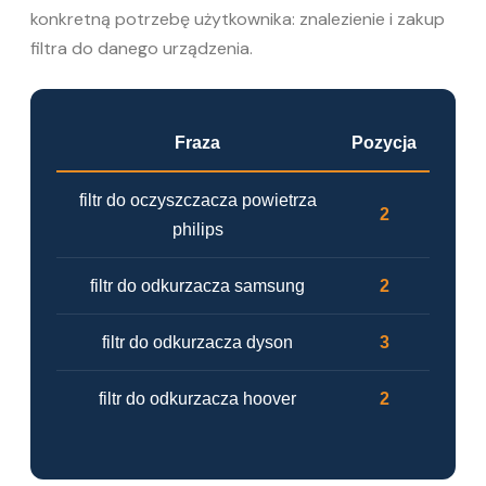
konkretną potrzebę użytkownika: znalezienie i zakup
filtra do danego urządzenia.
Fraza
Pozycja
filtr do oczyszczacza powietrza
2
philips
filtr do odkurzacza samsung
2
filtr do odkurzacza dyson
3
filtr do odkurzacza hoover
2