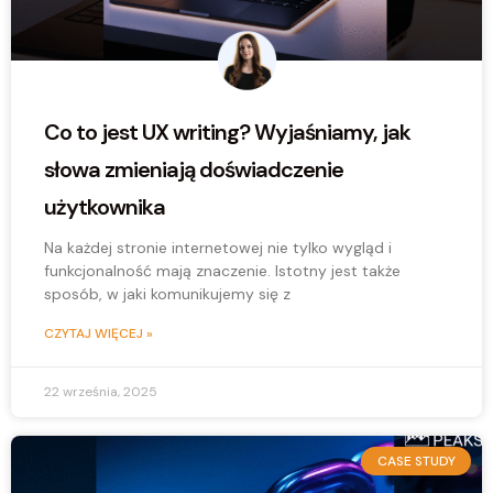
Co to jest UX writing? Wyjaśniamy, jak
słowa zmieniają doświadczenie
użytkownika
Na każdej stronie internetowej nie tylko wygląd i
funkcjonalność mają znaczenie. Istotny jest także
sposób, w jaki komunikujemy się z
CZYTAJ WIĘCEJ »
22 września, 2025
CASE STUDY