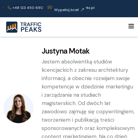
+48 123 450 690
kontakt@trafficpeaks.pl
Wypełnij brief
Justyna Motak
Jestem absolwentką studiów
licencjackich z zakresu architektury
informacji, a obecnie rozwijam swoje
kompetencje w dziedzinie marketingu
i zarządzania na studiach
magisterskich. Od dwóch lat
zawodowo zajmuję się copywritingiem,
tworzeniem i publikacją treści
sponsorowanych oraz kompleksowym
content marketingiem. Na co dzień