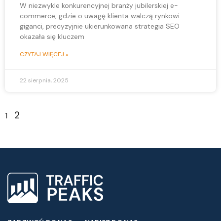
W niezwykle konkurencyjnej branży jubilerskiej e-
commerce, gdzie o uwagę klienta walczą rynkowi
giganci, precyzyjnie ukierunkowana strategia SEO
okazała się kluczem
CZYTAJ WIĘCEJ »
22 sierpnia, 2025
2
1