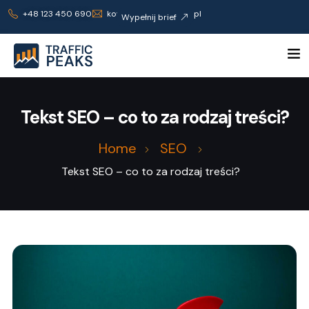
+48 123 450 690
kontakt@trafficpeaks.pl
Wypełnij brief
Tekst SEO – co to za rodzaj treści?
Home
SEO
Tekst SEO – co to za rodzaj treści?