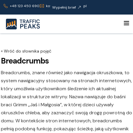
+48 123 450 690
kontakt@trafficpeaks.pl
Wypełnij brief
Breadcrumbs
Breadcrumbs, znane również jako nawigacja okruszkowa, to
system nawigacyjny stosowany na stronach internetowych,
który umożliwia użytkownikom śledzenie ich aktualnej
lokalizacji w strukturze witryny. Nazwa nawiązuje do baśni
braci Grimm „Jaś i Małgosia”, w której dzieci używały
okruszków chleba, aby zaznaczyć swoją drogę powrotną do
domu. W kontekście stron internetowych, breadcrumbs
pełnią podobną funkcję, pokazując ścieżkę, jaką użytkownik