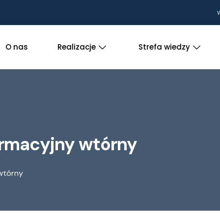
W
O nas
Realizacje
Strefa wiedzy
rmacyjny wtórny
wtórny