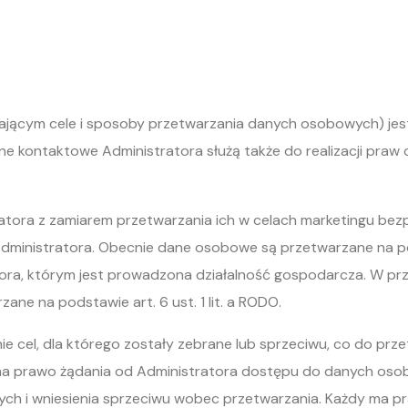
jącym cele i sposoby przetwarzania danych osobowych) jest Tr
ane kontaktowe Administratora służą także do realizacji pra
tora z zamiarem przetwarzania ich w celach marketingu bez
dministratora. Obecnie dane osobowe są przetwarzane na podsta
tora, którym jest prowadzona działalność gospodarcza. W p
ne na podstawie art. 6 ust. 1 lit. a RODO.
e cel, dla którego zostały zebrane lub sprzeciwu, co do pr
 ma prawo żądania od Administratora dostępu do danych osobo
ych i wniesienia sprzeciwu wobec przetwarzania. Każdy ma p