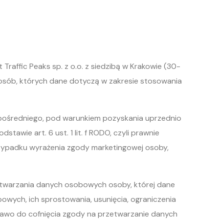
affic Peaks sp. z o.o. z siedzibą w Krakowie (30-
w osób, których dane dotyczą w zakresie stosowania
pośredniego, pod warunkiem pozyskania uprzednio
wie art. 6 ust. 1 lit. f RODO, czyli prawnie
rzypadku wyrażenia zgody marketingowej osoby,
zetwarzania danych osobowych osoby, której dane
wych, ich sprostowania, usunięcia, ograniczenia
rawo do cofnięcia zgody na przetwarzanie danych