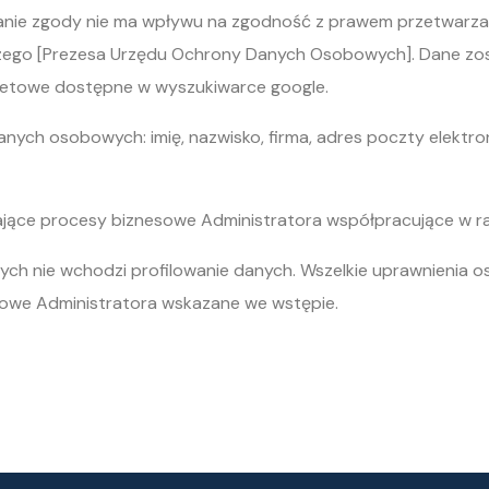
fanie zgody nie ma wpływu na zgodność z prawem przetwarzan
zego [Prezesa Urzędu Ochrony Danych Osobowych]. Dane zost
rnetowe dostępne w wyszukiwarce google.
ych osobowych: imię, nazwisko, firma, adres poczty elektroni
ce procesy biznesowe Administratora współpracujące w ra
ch nie wchodzi profilowanie danych. Wszelkie uprawnienia o
towe Administratora wskazane we wstępie.