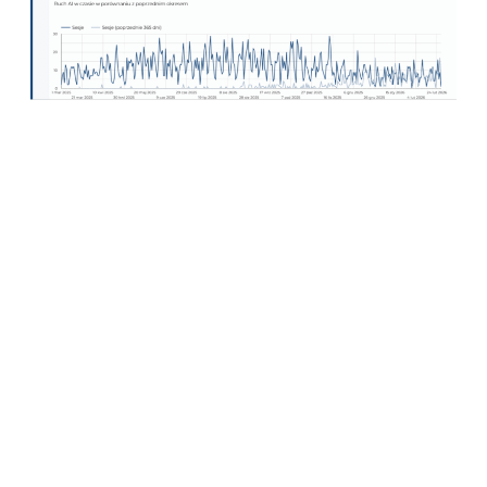
Sprawdź, jak możemy pomóc
Twojej marce osiągnąć
podobne wyniki!
Skontaktuj się z nami i porozmawiajmy o
strategii dopasowanej do Twojego biznesu.
Skontaktuj się