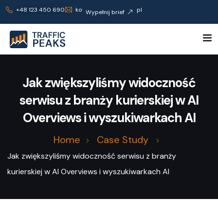
+48 123 450 690
kontakt@trafficpeaks.pl
Wypełnij brief
Jak zwiększyliśmy widoczność
serwisu z branży kurierskiej w AI
Overviews i wyszukiwarkach AI
Home
Case Study
Jak zwiększyliśmy widoczność serwisu z branży
kurierskiej w AI Overviews i wyszukiwarkach AI