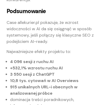
Podsumowanie
Case allekurier.pl pokazuje, że wzrost
widoczności w AI da się osiągnąć w sposób
systemowy, jeśli połączy się klasyczne SEO z
podejściem AI-ready.
Najważniejsze efekty projektu to:
4 096 sesji z ruchu AI
+532,1% wzrostu ruchu AI
3 550 sesji z ChatGPT
10,8 tys. cytowań w AI Overviews
915 unikalnych URL-i obecnych w
analizowanej próbce
dominacja treści poradnikowych,