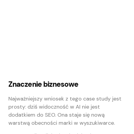
Wykorzystaj potencjał publikacji z linkiem
kanonicznym na naszej siatce portali.
Pomożemy Ci zająć należne miejsce w
wynikach wyszukiwania.
Skontaktuj się
Znaczenie biznesowe
Najważniejszy wniosek z tego case study jest
prosty: dziś widoczność w AI nie jest
dodatkiem do SEO. Ona staje się nową
warstwą obecności marki w wyszukiwarce.