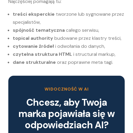
Najczęściej pomagają tu:
treści eksperckie
tworzone lub sygnowane przez
specjalistów,
spójność tematyczna
całego serwisu,
topical authority
budowane przez klastry treści,
cytowanie źródeł
i odwołania do danych,
czytelna struktura HTML
i structural markup,
dane strukturalne
oraz poprawne meta tagi.
WIDOCZNOŚĆ W AI
Chcesz, aby Twoja
marka pojawiała się w
odpowiedziach AI?