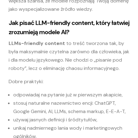
większa szansa, że modele rozpoznają Twoją domenę
jako wyspecjalizowane źródło wiedzy.
Jak pisać LLM-friendly content, który łatwiej
zrozumieją modele AI?
LLMs-friendly content
to treść tworzona tak, by
była maksymalnie czytelna zarówno dla człowieka, jak
i dla modelu językowego. Nie chodzi o „pisanie pod
roboty”, lecz o eliminację chaosu informacyjnego.
Dobre praktyki:
odpowiadaj na pytanie już w pierwszym akapicie,
stosuj naturalne nazewnictwo encji: ChatGPT,
Google Gemini, AI, LLMs, schema markup, E-E-A-T,
używaj jasnych definicji i śródtytułów,
unikaj nadmiernego lania wody i marketingowych
ogólników,