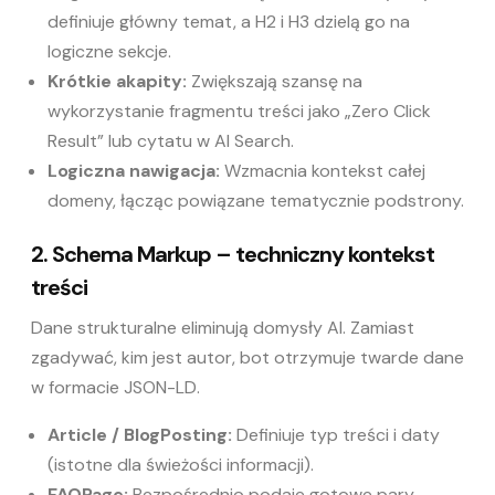
definiuje główny temat, a H2 i H3 dzielą go na
logiczne sekcje.
Krótkie akapity:
Zwiększają szansę na
wykorzystanie fragmentu treści jako „Zero Click
Result” lub cytatu w AI Search.
Logiczna nawigacja:
Wzmacnia kontekst całej
domeny, łącząc powiązane tematycznie podstrony.
2. Schema Markup – techniczny kontekst
treści
Dane strukturalne eliminują domysły AI. Zamiast
zgadywać, kim jest autor, bot otrzymuje twarde dane
w formacie JSON-LD.
Article / BlogPosting:
Definiuje typ treści i daty
(istotne dla świeżości informacji).
FAQPage:
Bezpośrednio podaje gotowe pary